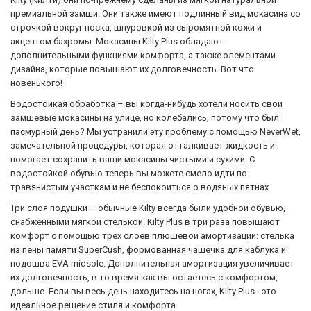
премиальной замши. Они также имеют подлинный вид мокасина со
строчкой вокруг носка, шнуровкой из сыромятной кожи и
акцентом бахромы. Мокасины Kilty Plus обладают
дополнительными функциями комфорта, а также элементами
дизайна, которые повышают их долговечность. Вот что
новенького!
Водостойкая обработка – вы когда-нибудь хотели носить свои
замшевые мокасины на улице, но колебались, потому что был
пасмурный день? Мы устранили эту проблему с помощью NeverWet,
замечательной процедуры, которая отталкивает жидкость и
помогает сохранить ваши мокасины чистыми и сухими. С
водостойкой обувью теперь вы можете смело идти по
травянистым участкам и не беспокоиться о водяных пятнах.
Три слоя подушки – обычные Kilty всегда были удобной обувью,
снабженными мягкой стелькой. Kilty Plus в три раза повышают
комфорт с помощью трех слоев плюшевой амортизации: стелька
из пены памяти SuperCush, формованная чашечка для каблука и
подошва EVA midsole. Дополнительная амортизация увеличивает
их долговечность, в то время как вы остаетесь c комфортом,
дольше. Если вы весь день находитесь на ногах, Kilty Plus - это
идеальное решение стиля и комфорта.