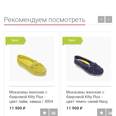
Рекомендуем посмотреть
New!
New!
Мокасины женские с
Мокасины женские с
бахромой Kilty Plus -
бахромой Kilty Plus -
цвет лайм, замша / 4304
цвет темно-синий Navy,
замша / 4309
11 900
11 900
₽
₽