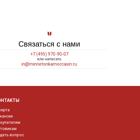
Связаться с нами
+7 (495) 970-90-07
или написать
in@minnetonkamoccasin.ru
ОНТАКТЫ
ерта
кансии
купателям
товикам
дать вопрос