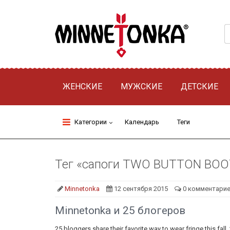
ЖЕНСКИЕ
МУЖСКИЕ
ДЕТСКИЕ
Категории
Календарь
Теги
Тег «сапоги TWO BUTTON BOOT
Minnetonka
12 сентября 2015
0 комментари
Minnetonka и 25 блогеров
25 bloggers share their favorite way to wear fringe th