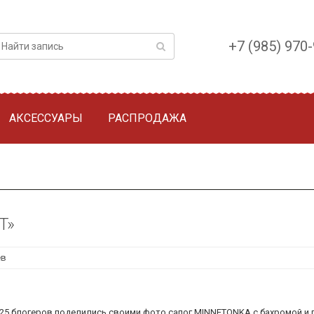
+7 (985) 970
АКСЕССУАРЫ
РАСПРОДАЖА
​»
ев
is fall. 25 блогеров поделились своими фото сапог MINNETONKA с бахромой 