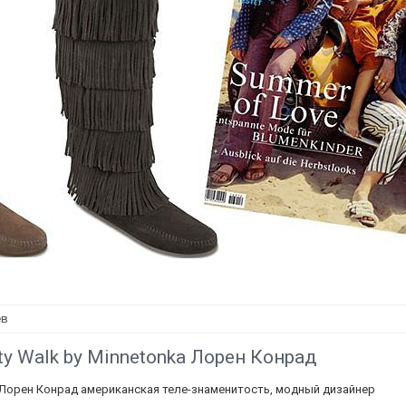
ев
ity Walk by Minnetonka Лорен Конрад
nka Лорен Конрад американская теле-знаменитость, модный дизайнер