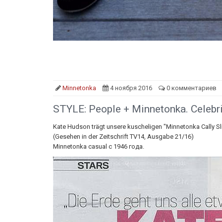
Minnetonka
4 ноября 2016
0 комментариев
STYLE: People + Minnetonka. Celebr
Kate Hudson trägt unsere kuscheligen "Minnetonka Cally Sl
(Gesehen in der Zeitschrift TV14, Ausgabe 21/16)
Мinnetonka casual c 1946 года.