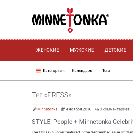
ЖЕНСКИЕ
МУЖСКИЕ
ДЕТСКИЕ
Категории
Календарь
Теги
Тег «PRESS»
Minnetonka
4 ноября 2016
0 комментариев
STYLE: People + Minnetonka.Celebrit
The Chrissy Slipper featured in the September issue of Gla